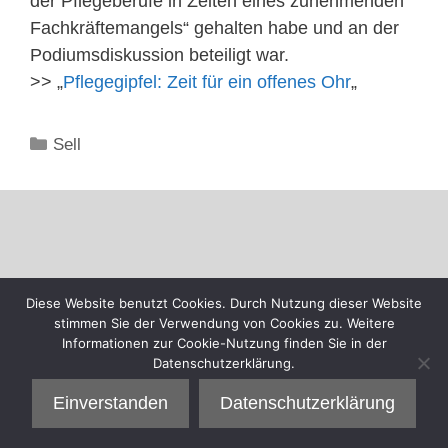
der Pflegeberufe in Zeiten eines zunehmenden
Fachkräftemangels“ gehalten habe und an der
Podiumsdiskussion beteiligt war.
>> „
Pflegegipfel: Zeit für ein offenes Ohr
„
Kategorien
Sell
Diese Website benutzt Cookies. Durch Nutzung dieser Website
stimmen Sie der Verwendung von Cookies zu. Weitere
Informationen zur Cookie-Nutzung finden Sie in der
Datenschutzerklärung.
Einverstanden
Datenschutzerklärung