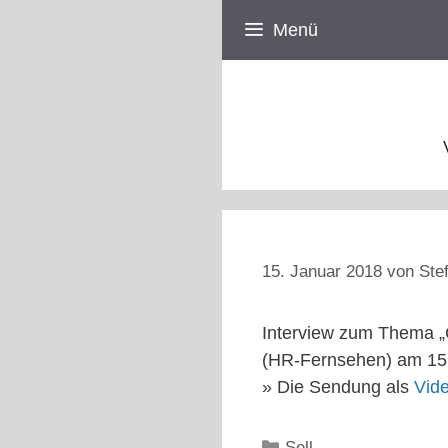
Zum
Menü
Inhalt
springen
15. Januar 2018
von
Ste
Interview zum Thema „C
(HR-Fernsehen) am 15
» Die Sendung als
Vid
Kategorien
Sell