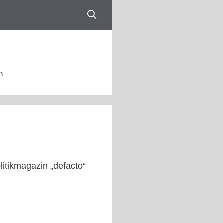
n
itikmagazin „defacto“