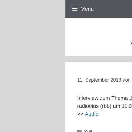
Zum
Menü
Inhalt
springen
11. September 2013
von
Interview zum Thema „
radioeins (rbb) am 11.
>>
Audio
Kategorien
Sell