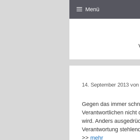
Zum
Menü
Inhalt
springen
14. September 2013
vo
Gegen das immer schne
Verantwortlichen nicht
wird. Anders ausgedrüc
Verantwortung stehlen
>>
mehr