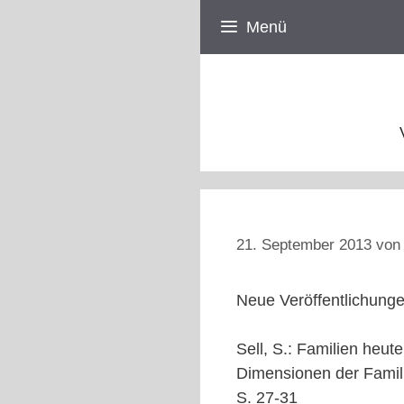
Zum
Menü
Inhalt
springen
21. September 2013
vo
Neue Veröffentlichunge
Sell, S.: Familien heut
Dimensionen der Famili
S. 27-31