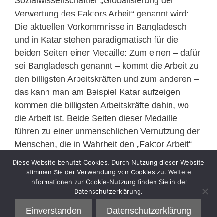
Sozialwissenschaftler „Globalisierung der
Verwertung des Faktors Arbeit“ genannt wird:
Die aktuellen Vorkommnisse in Bangladesch
und in Katar stehen paradigmatisch für die
beiden Seiten einer Medaille: Zum einen – dafür
sei Bangladesch genannt – kommt die Arbeit zu
den billigsten Arbeitskräften und zum anderen –
das kann man am Beispiel Katar aufzeigen –
kommen die billigsten Arbeitskräfte dahin, wo
die Arbeit ist. Beide Seiten dieser Medaille
führen zu einer unmenschlichen Vernutzung der
Menschen, die in Wahrheit den „Faktor Arbeit“
ausmachen.
Diese Website benutzt Cookies. Durch Nutzung dieser Website
>>
mehr
stimmen Sie der Verwendung von Cookies zu. Weitere
Informationen zur Cookie-Nutzung finden Sie in der
Datenschutzerklärung.
Kategorien
Sell
Einverstanden
Datenschutzerklärung