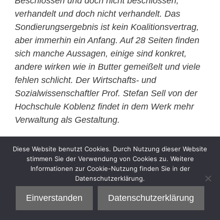
Beschlossen und doch nicht beschlossen,
verhandelt und doch nicht verhandelt. Das
Sondierungsergebnis ist kein Koalitionsvertrag,
aber immerhin ein Anfang. Auf 28 Seiten finden
sich manche Aussagen, einige sind konkret,
andere wirken wie in Butter gemeißelt und viele
fehlen schlicht. Der Wirtschafts- und
Sozialwissenschaftler Prof. Stefan Sell von der
Hochschule Koblenz findet in dem Werk mehr
Verwaltung als Gestaltung.
Diese Website benutzt Cookies. Durch Nutzung dieser Website
stimmen Sie der Verwendung von Cookies zu. Weitere
Kategorien
Sell
Informationen zur Cookie-Nutzung finden Sie in der
Datenschutzerklärung.
Einverstanden
Datenschutzerklärung