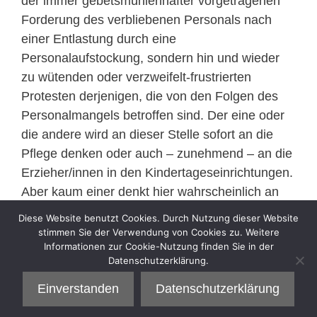
der immer gebetsmühlenhafter vorgetragenen
Forderung des verbliebenen Personals nach
einer Entlastung durch eine
Personalaufstockung, sondern hin und wieder
zu wütenden oder verzweifelt-frustrierten
Protesten derjenigen, die von den Folgen des
Personalmangels betroffen sind. Der eine oder
die andere wird an dieser Stelle sofort an die
Pflege denken oder auch – zunehmend – an die
Erzieher/innen in den Kindertageseinrichtungen.
Aber kaum einer denkt hier wahrscheinlich an
die Gefangenen im Strafvollzug.
Diese Website benutzt Cookies. Durch Nutzung dieser Website
>>
mehr
stimmen Sie der Verwendung von Cookies zu. Weitere
Informationen zur Cookie-Nutzung finden Sie in der
Datenschutzerklärung.
Kategorien
Sell
Einverstanden
Datenschutzerklärung