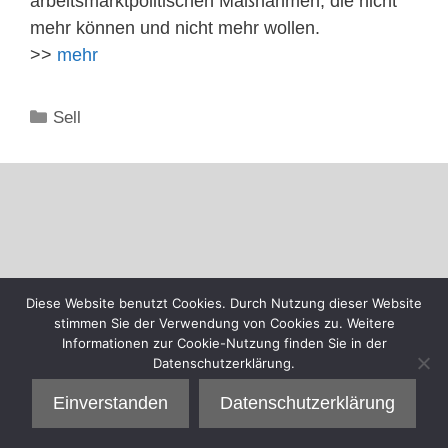
arbeitsmarktpolitischen Maßnahmen, die nicht
mehr können und nicht mehr wollen.
>>
mehr
Kategorien
Sell
Diese Website benutzt Cookies. Durch Nutzung dieser Website
stimmen Sie der Verwendung von Cookies zu. Weitere
Informationen zur Cookie-Nutzung finden Sie in der
Datenschutzerklärung.
Einverstanden
Datenschutzerklärung