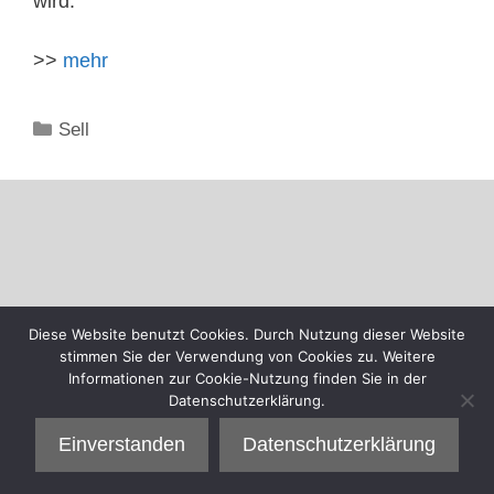
wird.
>>
mehr
Kategorien
Sell
Diese Website benutzt Cookies. Durch Nutzung dieser Website
stimmen Sie der Verwendung von Cookies zu. Weitere
Informationen zur Cookie-Nutzung finden Sie in der
Datenschutzerklärung.
Einverstanden
Datenschutzerklärung