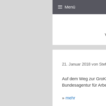
Zum
Menü
Inhalt
springen
21. Januar 2018
von
Ste
Auf dem Weg zur GroKo
Bundesagentur für Arbei
»
mehr