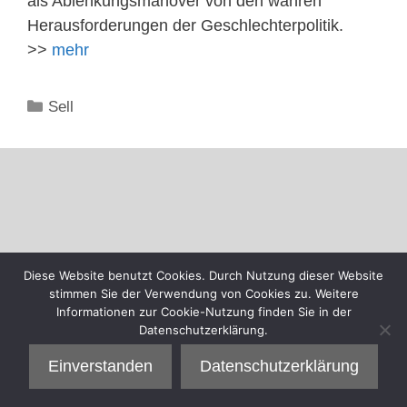
als Ablenkungsmanöver von den wahren
Herausforderungen der Geschlechterpolitik.
>>
mehr
Kategorien
Sell
Diese Website benutzt Cookies. Durch Nutzung dieser Website
stimmen Sie der Verwendung von Cookies zu. Weitere
Informationen zur Cookie-Nutzung finden Sie in der
Datenschutzerklärung.
Einverstanden
Datenschutzerklärung