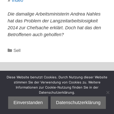
»
Video
Die damalige Arbeitsministerin Andrea Nahles
hat das Problem der Langzeitarbeitslosigkeit
2014 zur Chefsache erklärt. Doch hat das den
Betroffenen auch geholfen?
Kategorien
Sell
Diese Website benutzt Cookies. Durch Nutzung dieser Website
stimmen Sie der Verwendung von Cookies zu. Weitere
Informationen zur Cookie-Nutzung finden Sie in der
Datenschutzerklärung.
Einverstanden
Datenschutzerklärung