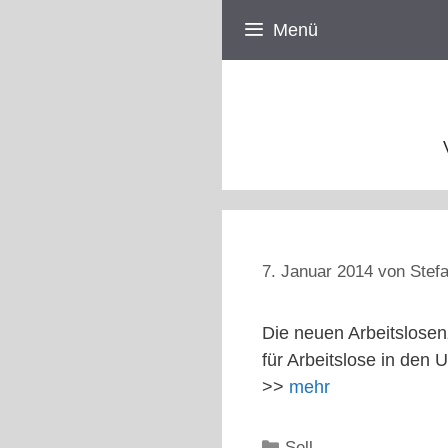
Zum
Menü
Inhalt
springen
7. Januar 2014
von
Stefa
Die neuen Arbeitslose
für Arbeitslose in den 
>>
mehr
Kategorien
Sell