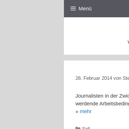
Zum
Menü
Inhalt
springen
28. Februar 2014
von
St
Journalisten in der Zw
werdende Arbeitsbeding
»
mehr
Kategorien
Sell