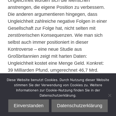
Ungleichheit würden sich die Menschen
anstrengen, die eigene Position zu verbessern.
Die anderen argumentieren hingegen, dass
Ungleichheit zahlreiche negative Folgen in einer
Gesellschaft zur Folge hat, nicht selten mit
zerstörerischen Konsequenzen. Wie man sich
selbst auch immer positioniert in dieser
Kontroverse – eine neue Studie aus
Großbritannien zeigt mit harten Daten:
Ungleichheit kostet eine Menge Geld. Konkret:
39 Milliarden Pfund, umgerechnet 46,7 Mrd.
Euro.
Diese Website benutzt Cookies. Durch Nutzung dieser Website
»
mehr
stimmen Sie der Verwendung von Cookies zu. Weitere
Informationen zur Cookie-Nutzung finden Sie in der
Datenschutzerklärung.
Kategorien
Sell
Einverstanden
Datenschutzerklärung