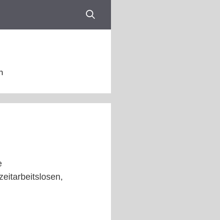
n
e
itarbeitslosen,