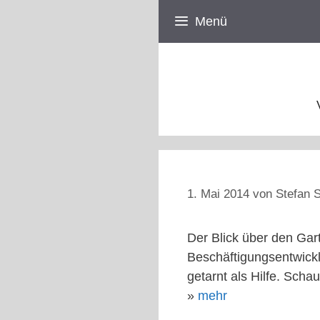
Zum
Menü
Inhalt
springen
1. Mai 2014
von
Stefan S
Der Blick über den Gar
Beschäftigungsentwick
getarnt als Hilfe. Scha
»
mehr