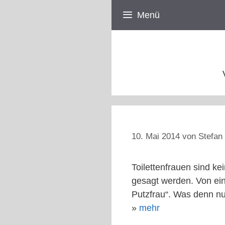
Zum
Menü
Inhalt
springen
10. Mai 2014
von
Stefan 
Toilettenfrauen sind k
gesagt werden. Von ein
Putzfrau“. Was denn nu
»
mehr