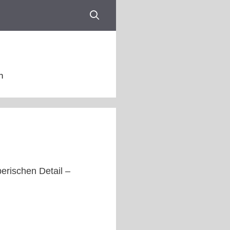
n
berischen Detail –