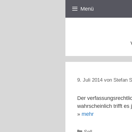
Zum
Menü
Inhalt
springen
9. Juli 2014
von
Stefan S
Der verfassungsrechtlic
wahrscheinlich trifft es
»
mehr
Kategorien
Sell