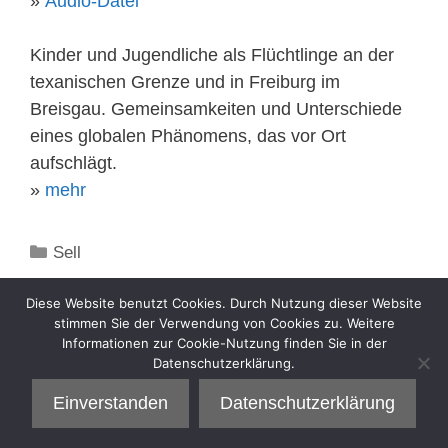
»
Audio-Datei
Kinder und Jugendliche als Flüchtlinge an der
texanischen Grenze und in Freiburg im
Breisgau. Gemeinsamkeiten und Unterschiede
eines globalen Phänomens, das vor Ort
aufschlägt.
»
mehr
Kategorien
Sell
Diese Website benutzt Cookies. Durch Nutzung dieser Website
stimmen Sie der Verwendung von Cookies zu. Weitere
Informationen zur Cookie-Nutzung finden Sie in der
Datenschutzerklärung.
Einverstanden
Datenschutzerklärung