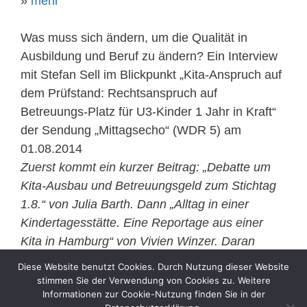
»
mehr
Was muss sich ändern, um die Qualität in
Ausbildung und Beruf zu ändern? Ein Interview
mit Stefan Sell im Blickpunkt „Kita-Anspruch auf
dem Prüfstand: Rechtsanspruch auf
Betreuungs-Platz für U3-Kinder 1 Jahr in Kraft“
der Sendung „Mittagsecho“ (WDR 5) am
01.08.2014
Zuerst kommt ein kurzer Beitrag: „Debatte um
Kita-Ausbau und Betreuungsgeld zum Stichtag
1.8.“ von Julia Barth. Dann „Alltag in einer
Kindertagesstätte. Eine Reportage aus einer
Kita in Hamburg“ von Vivien Winzer. Daran
anschließend das Interview mit mir.
Diese Website benutzt Cookies. Durch Nutzung dieser Website
»
Audio-Datei
stimmen Sie der Verwendung von Cookies zu. Weitere
Informationen zur Cookie-Nutzung finden Sie in der