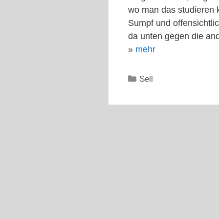
wo man das studieren ka
Sumpf und offensichtli
da unten gegen die an
»
mehr
Kategorien
Sell