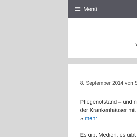
Zum
Menü
Inhalt
springen
8. September 2014
von
S
Pflegenotstand – und n
der Krankenhäuser mit 
»
mehr
Es gibt Medien, es gibt