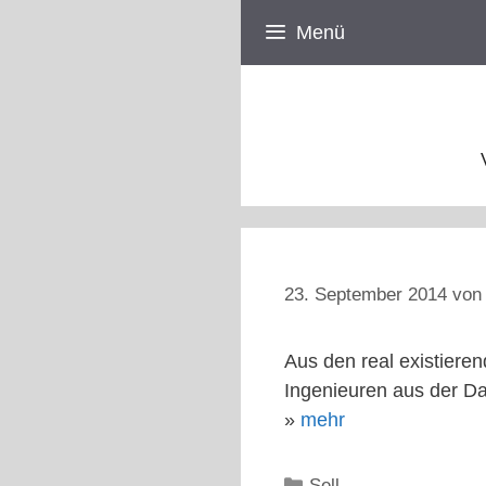
Zum
Menü
Inhalt
springen
23. September 2014
vo
Aus den real existiere
Ingenieuren aus der D
»
mehr
Kategorien
Sell