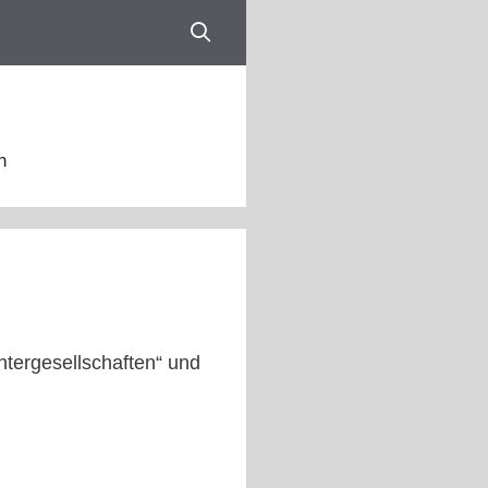
n
htergesellschaften“ und