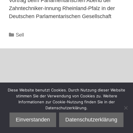
Vortrag beim Parlamentarischen Abend der
Zahntechniker-Innung Rheinland-Pfalz in der
Deutschen Parlamentarischen Gesellschaft
Kategorien
Sell
Diese Website benutzt Cookies. Durch Nutzung dieser Website
stimmen Sie der Verwendung von Cookies zu. Weitere
Informationen zur Cookie-Nutzung finden Sie in der
Datenschutzerklärung.
Einverstanden
Datenschutzerklärung