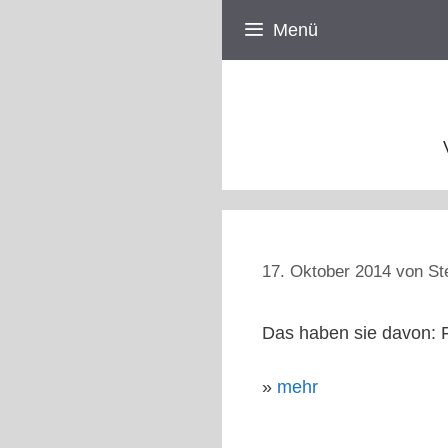
Zum
Menü
Inhalt
springen
17. Oktober 2014
von
St
Das haben sie davon: F
»
mehr