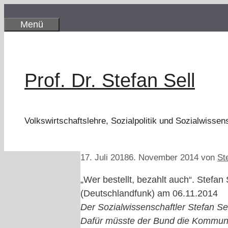
Zum
Inhalt
Menü
springen
Prof. Dr. Stefan Sell
Volkswirtschaftslehre, Sozialpolitik und Sozialwissen
17. Juli 2018
6. November 2014
von
St
„Wer bestellt, bezahlt auch“. Stefa
(Deutschlandfunk) am 06.11.2014
Der Sozialwissenschaftler Stefan Sel
Dafür müsste der Bund die Kommunen 