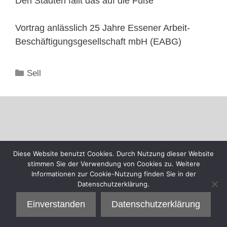
Den Städten fällt das auf die Füße“
Vortrag anlässlich 25 Jahre Essener Arbeit-
Beschäftigungsgesellschaft mbH (EABG)
Kategorien
Sell
Diese Website benutzt Cookies. Durch Nutzung dieser Website
stimmen Sie der Verwendung von Cookies zu. Weitere
Informationen zur Cookie-Nutzung finden Sie in der
Datenschutzerklärung.
Einverstanden
Datenschutzerklärung