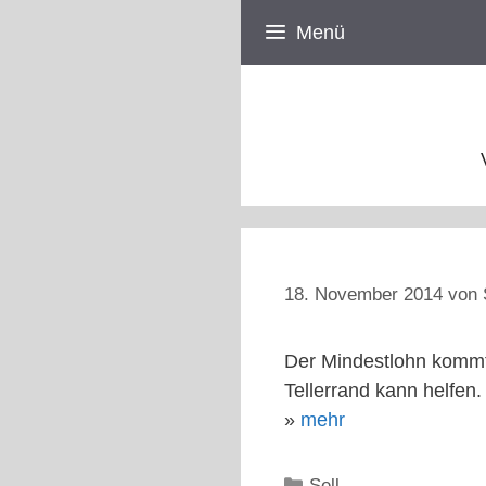
Zum
Menü
Inhalt
springen
18. November 2014
von
Der Mindestlohn kommt 
Tellerrand kann helfen.
»
mehr
Kategorien
Sell