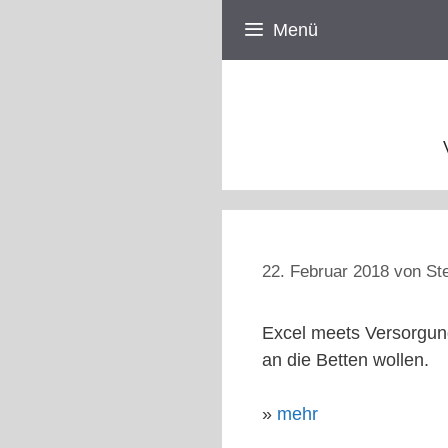
Zum
Menü
Inhalt
springen
22. Februar 2018
von
St
Excel meets Versorgun
an die Betten wollen.
»
mehr