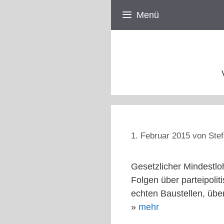
Zum
Menü
Inhalt
springen
1. Februar 2015
von
Stef
Gesetzlicher Mindestlo
Folgen über parteipolit
echten Baustellen, über
»
mehr