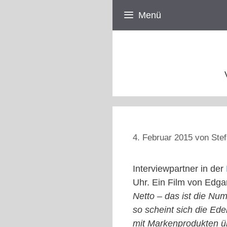
Zum
Menü
Inhalt
springen
4. Februar 2015
von
Stef
Interviewpartner in der
Uhr. Ein Film von Edg
Netto – das ist die N
so scheint sich die Ed
mit Markenprodukten üb