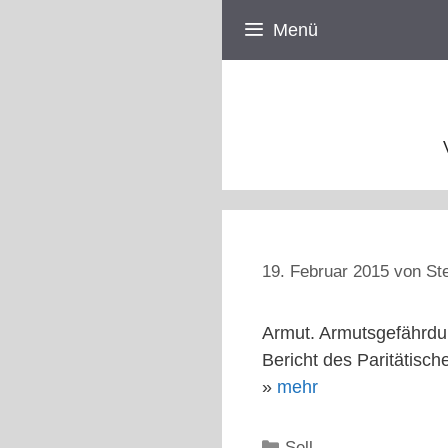
Zum
Menü
Inhalt
springen
19. Februar 2015
von
St
Armut. Armutsgefährdu
Bericht des Paritätisc
»
mehr
Kategorien
Sell