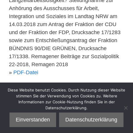
Langzeitarbeitslosigkeit? Stellungnahme zur
Anhörung des Ausschusses für Arbeit,
Integration und Soziales im Landtag NRW am
14.03.2018 zum Antrag der Fraktion der CDU
und der Fraktion der FDP, Drucksache 17/1283
sowie zum Entschließungsantrag der Fraktion
BÜNDNIS 90/DIE GRÜNEN, Drucksache
17/1338. Remagener Beiträge zur Sozialpolitik
22-2018, Remagen 2018
»
PDF-Datei
Kategorien
Diese Website benutzt Cookies. Durch Nutzung dieser Website
Sell
stimmen Sie der Verwendung von Cookies zu. Weitere
Informationen zur Cookie-Nutzung finden Sie in der
Datenschutzerklärung.
Einverstanden
Datenschutzerklärung