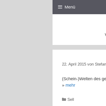
Zum
Menü
Inhalt
springen
22. April 2015
von
Stefan
(Schein-)Welten des ge
»
mehr
Kategorien
Sell