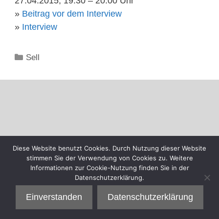
27.04.2015, 19:30 – 20:00 Uhr
»
Beitrag vor dem Interview
»
Interview
Kategorien
Sell
Diese Website benutzt Cookies. Durch Nutzung dieser Website
stimmen Sie der Verwendung von Cookies zu. Weitere
Informationen zur Cookie-Nutzung finden Sie in der
Datenschutzerklärung.
Einverstanden
Datenschutzerklärung