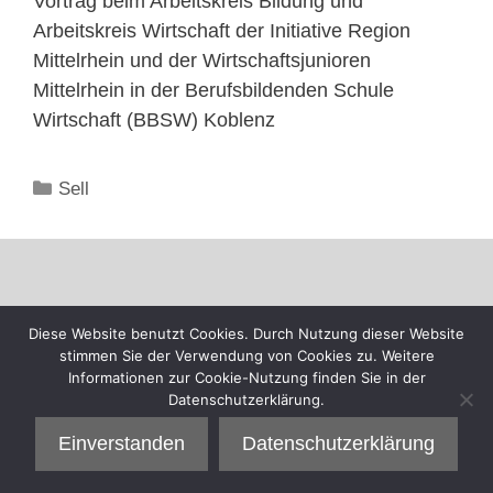
Vortrag beim Arbeitskreis Bildung und
Arbeitskreis Wirtschaft der Initiative Region
Mittelrhein und der Wirtschaftsjunioren
Mittelrhein in der Berufsbildenden Schule
Wirtschaft (BBSW) Koblenz
Kategorien
Sell
Diese Website benutzt Cookies. Durch Nutzung dieser Website
stimmen Sie der Verwendung von Cookies zu. Weitere
Informationen zur Cookie-Nutzung finden Sie in der
Datenschutzerklärung.
Einverstanden
Datenschutzerklärung