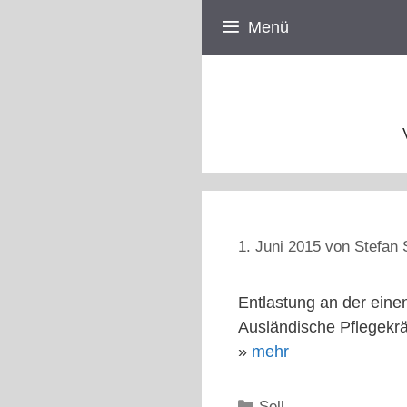
Zum
Menü
Inhalt
springen
1. Juni 2015
von
Stefan 
Entlastung an der ein
Ausländische Pflegekrä
»
mehr
Kategorien
Sell