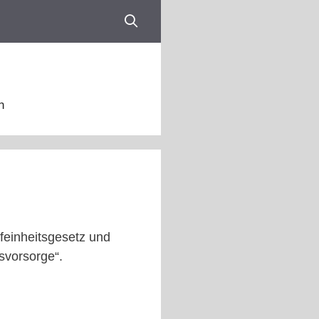
n
ifeinheitsgesetz und
svorsorge“.