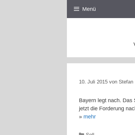
Zum
Menü
Inhalt
springen
10. Juli 2015
von
Stefan 
Bayern legt nach. Das 
jetzt die Forderung nac
»
mehr
Kategorien
Sell