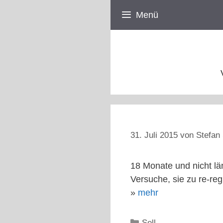
Zum
Menü
Inhalt
springen
31. Juli 2015
von
Stefan 
18 Monate und nicht län
Versuche, sie zu re-reg
»
mehr
Kategorien
Sell