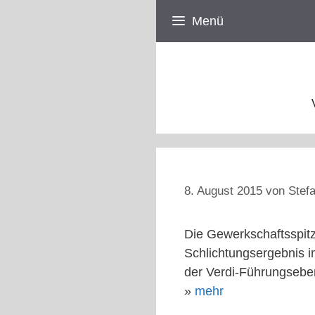
Zum
Menü
Inhalt
springen
8. August 2015
von
Stefa
Die Gewerkschaftsspitz
Schlichtungsergebnis i
der Verdi-Führungseb
»
mehr