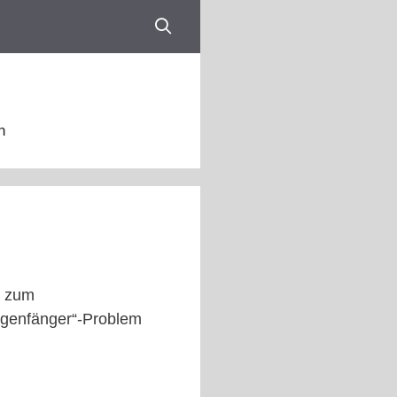
n
g zum
iegenfänger“-Problem