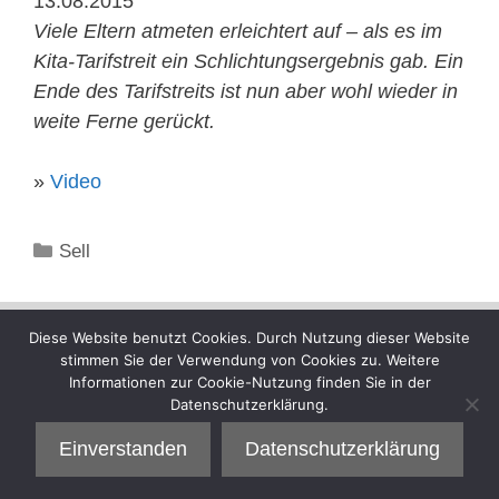
13.08.2015
Viele Eltern atmeten erleichtert auf – als es im
Kita-Tarifstreit ein Schlichtungsergebnis gab. Ein
Ende des Tarifstreits ist nun aber wohl wieder in
weite Ferne gerückt.
»
Video
Kategorien
Sell
Diese Website benutzt Cookies. Durch Nutzung dieser Website
stimmen Sie der Verwendung von Cookies zu. Weitere
Informationen zur Cookie-Nutzung finden Sie in der
Datenschutzerklärung.
Einverstanden
Datenschutzerklärung