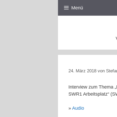
Zum
Menü
Inhalt
springen
24. März 2018
von
Stefa
Interview zum Thema „D
SWR1 Arbeitsplatz“ (
»
Audio