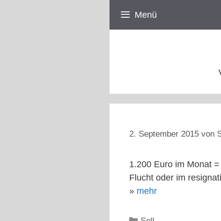
Zum
Menü
Inhalt
springen
2. September 2015
von
S
1.200 Euro im Monat = 
Flucht oder im resigna
»
mehr
Kategorien
Sell