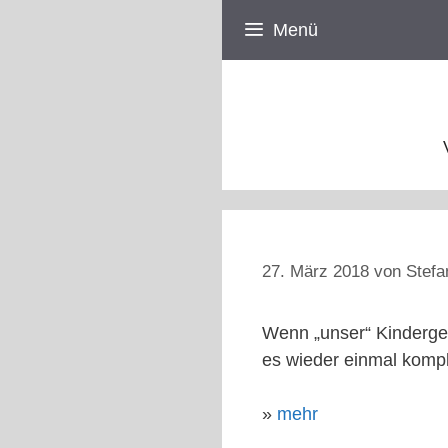
Zum
Menü
Inhalt
springen
27. März 2018
von
Stefa
Wenn „unser“ Kindergeld
es wieder einmal kompl
»
mehr