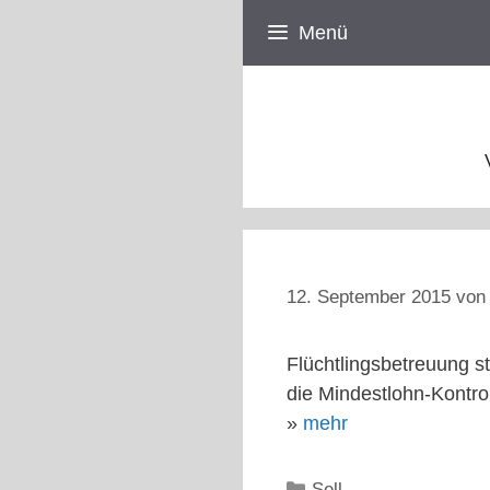
Zum
Menü
Inhalt
springen
12. September 2015
vo
Flüchtlingsbetreuung st
die Mindestlohn-Kontrol
»
mehr
Kategorien
Sell