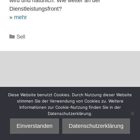
wird und natürlich: Wie weiter an der
Dienstleistungsfront?
»
mehr
Kategorien
Sell
Diese Website benutzt Cookies. Durch Nutzung dieser Website
stimmen Sie der Verwendung von Cookies zu. Weitere
Informationen zur Cookie-Nutzung finden Sie in der
Datenschutzerklärung.
Einverstanden
Datenschutzerklärung