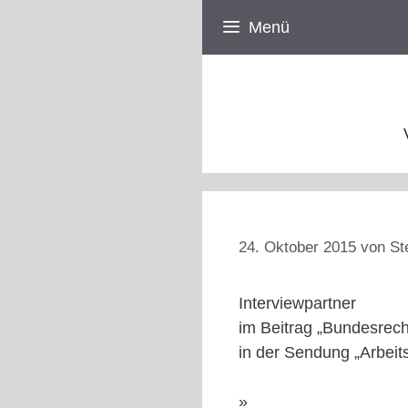
Zum
Menü
Inhalt
springen
24. Oktober 2015
von
St
Interviewpartner
im Beitrag „Bundesrechn
in der Sendung „Arbei
»