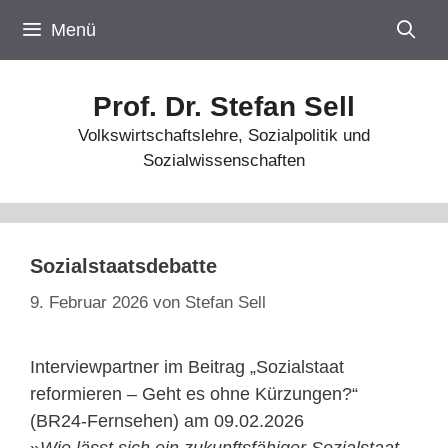
Zum
Menü
Inhalt
springen
Prof. Dr. Stefan Sell
Volkswirtschaftslehre, Sozialpolitik und
Sozialwissenschaften
Sozialstaatsdebatte
9. Februar 2026
von
Stefan Sell
Interviewpartner im Beitrag „Sozialstaat
reformieren – Geht es ohne Kürzungen?“
(BR24-Fernsehen) am 09.02.2026
»
Wie lässt sich ein zukunftsfähiger Sozialstaat