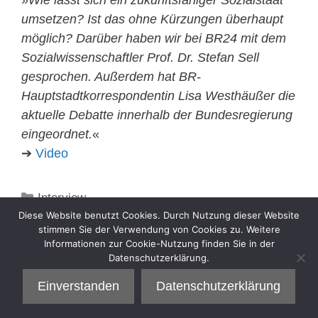
umsetzen? Ist das ohne Kürzungen überhaupt
möglich? Darüber haben wir bei BR24 mit dem
Sozialwissenschaftler Prof. Dr. Stefan Sell
gesprochen. Außerdem hat BR-
Hauptstadtkorrespondentin Lisa Westhäußer die
aktuelle Debatte innerhalb der Bundesregierung
eingeordnet.
«
➔
Video
Kategorien
Interview
Diese Website benutzt Cookies. Durch Nutzung dieser Website
stimmen Sie der Verwendung von Cookies zu. Weitere
Informationen zur Cookie-Nutzung finden Sie in der
Datenschutzerklärung.
Einverstanden
Datenschutzerklärung