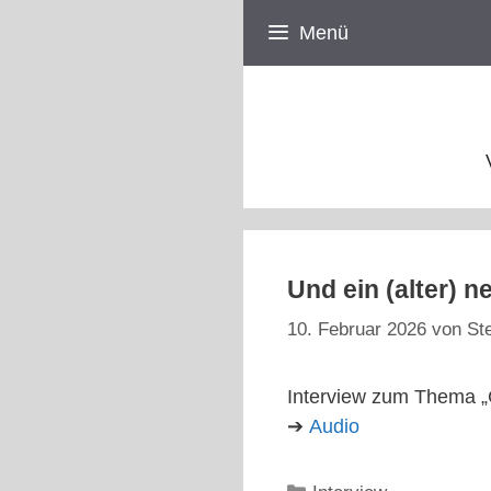
Zum
Menü
Inhalt
springen
Und ein (alter) 
10. Februar 2026
von
St
Interview zum Thema „
➔
Audio