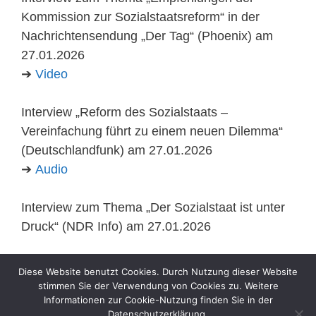
Kommission zur Sozialstaatsreform“ in der
Nachrichtensendung „Der Tag“ (Phoenix) am
27.01.2026
➔
Video
Interview „Reform des Sozialstaats –
Vereinfachung führt zu einem neuen Dilemma“
(Deutschlandfunk) am 27.01.2026
➔
Audio
Interview zum Thema „Der Sozialstaat ist unter
Druck“ (NDR Info) am 27.01.2026
Interview zu den Vorschlägen der Kommission
Diese Website benutzt Cookies. Durch Nutzung dieser Website
zur Sozialstaatsreform (ntv) am 27.01.2026
stimmen Sie der Verwendung von Cookies zu. Weitere
Informationen zur Cookie-Nutzung finden Sie in der
Datenschutzerklärung.